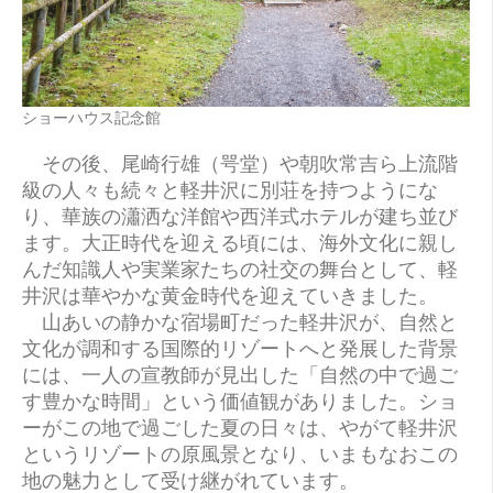
ショーハウス記念館
その後、尾崎行雄（咢堂）や朝吹常吉ら上流階
級の人々も続々と軽井沢に別荘を持つようにな
り、華族の瀟洒な洋館や西洋式ホテルが建ち並び
ます。大正時代を迎える頃には、海外文化に親し
んだ知識人や実業家たちの社交の舞台として、軽
井沢は華やかな黄金時代を迎えていきました。
山あいの静かな宿場町だった軽井沢が、自然と
文化が調和する国際的リゾートへと発展した背景
には、一人の宣教師が見出した「自然の中で過ご
す豊かな時間」という価値観がありました。ショ
ーがこの地で過ごした夏の日々は、やがて軽井沢
というリゾートの原風景となり、いまもなおこの
地の魅力として受け継がれています。