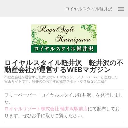
コ
ロイヤルスタイル軽井沢
ン
テ
ン
ツ
へ
ス
キ
ッ
ロイヤルスタイル軽井沢 軽井沢の不
プ
動産会社が運営するWEBマガジン
(Enter
不動産会社が運営する軽井沢のWEBマガジン。フリーペーパーと連動した
を
WEBサイトです。軽井沢のおすすめ観光スポットや名所などご紹介
押
す)
フリーペーパー「ロイヤルスタイル軽井沢」を発行しまし
た。
ロイヤルリゾート株式会社 軽井沢駅前店
にて配布してお
ります。ぜひお手に取りご覧ください。