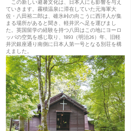
この新しい避暑文化は、日本人にも影響を与え
ていきます。霧積温泉に滞在していた元海軍大
佐・八田裕二郎は、碓氷峠の向こうに西洋人が集
まる場所があると聞き、軽井沢へ足を運びまし
た。英国留学の経験を持つ八田はこの地にヨーロ
ッパの空気を感じ取り、1893（明治26）年、旧軽
井沢銀座通り南側に日本人第一号となる別荘を構
えました。