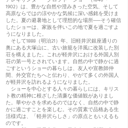
アレキサンダー・クロフト・ショー（1846〜
1902）は、豊かな自然や澄みきった空気、そして
高原ならではの涼やかな気候に深い感銘を受けま
した。夏の避暑地として理想的な場所──そう確信
したショーは、家族を伴いこの地で夏を過ごすよ
うになりました。
そして1888（明治21）年、旧軽井沢銀座通りの
奥にある大塚山に、古い旅籠を洋風に改装した別
荘を構えました。これが軽井沢における外国人別
荘の第一号とされています。自然の中で静かに過
ごすというショーの暮らしは、友人や宣教師仲
間、外交官たちへと伝わり、やがて多くの外国人
が軽井沢を訪れるようになりました。
ショーを中心とする人々の暮らしには、キリス
ト教の精神に根ざした清廉な価値観がありまし
た。華やかさを求めるのではなく、自然の中で静
かに過ごすことを楽しむ。その質素で品格ある生
活様式は、「軽井沢らしさ」の原点ともいえるも
のです。