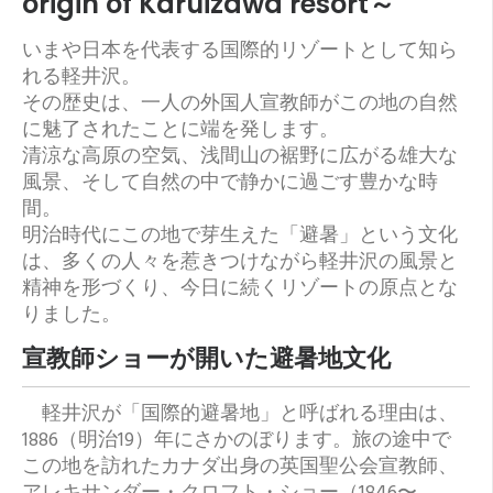
origin of Karuizawa resort～
いまや日本を代表する国際的リゾートとして知ら
れる軽井沢。
その歴史は、一人の外国人宣教師がこの地の自然
に魅了されたことに端を発します。
清涼な高原の空気、浅間山の裾野に広がる雄大な
風景、そして自然の中で静かに過ごす豊かな時
間。
明治時代にこの地で芽生えた「避暑」という文化
は、多くの人々を惹きつけながら軽井沢の風景と
精神を形づくり、今日に続くリゾートの原点とな
りました。
宣教師ショーが開いた避暑地文化
軽井沢が「国際的避暑地」と呼ばれる理由は、
1886（明治19）年にさかのぼります。旅の途中で
この地を訪れたカナダ出身の英国聖公会宣教師、