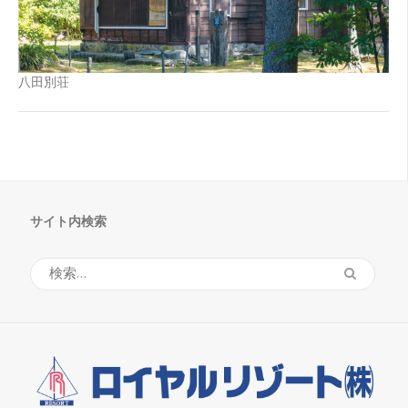
八田別荘
サイト内検索
検
索: